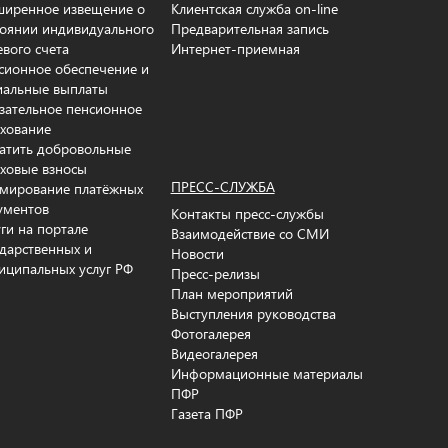
ширенное извещение о
Клиентская служба on-line
тоянии индивидуального
Предварительная запись
евого счета
Интернет-приемная
сионное обеспечение и
иальные выплаты
зательное пенсионное
ахование
атить добровольные
аховые взносы
ПРЕСС-СЛУЖБА
мирование платёжных
ументов
Контакты пресс-службы
уги на портале
Взаимодействие со СМИ
ударственных и
Новости
иципальных услуг РФ
Пресс-релизы
План мероприятий
Выступления руководства
Фотогалерея
Видеогалерея
Информационные материалы
ПФР
Газета ПФР