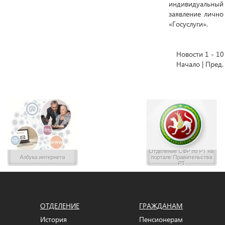
индивидуальный 
заявление лично
«Госуслуги».
Новости 1 - 10
Начало | Пред.
Отделение CФР по РТ на
Азбука интернета
портале Правительства
РТ
ОТДЕЛЕНИЕ
ГРАЖДАНАМ
История
Пенсионерам