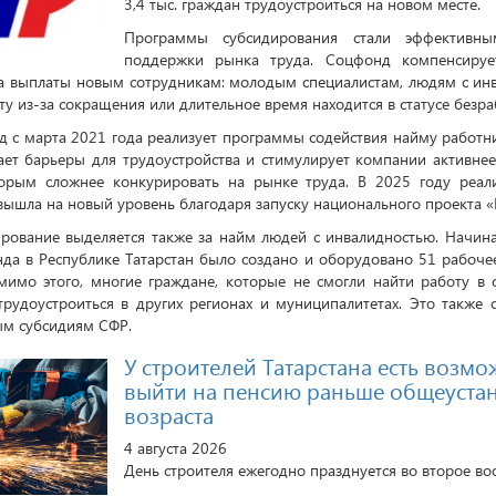
3,4 тыс. граждан трудоустроиться на новом месте.
Программы субсидирования стали эффективны
поддержки рынка труда. Соцфонд компенсируе
на выплаты новым сотрудникам: молодым специалистам, людям с инв
ту из-за сокращения или длительное время находится в статусе безра
 с марта 2021 года реализует программы содействия найму работн
ет барьеры для трудоустройства и стимулирует компании активнее
торым сложнее конкурировать на рынке труда. В 2025 году реал
вышла на новый уровень благодаря запуску национального проекта «
рование выделяется также за найм людей с инвалидностью. Начина
да в Республике Татарстан было создано и оборудовано 51 рабочее
мимо этого, многие граждане, которые не смогли найти работу в 
 трудоустроиться в других регионах и муниципалитетах. Это также
ым субсидиям СФР.
У строителей Татарстана есть возмо
выйти на пенсию раньше общеуста
возраста
4 августа 2026
День строителя ежегодно празднуется во второе вос