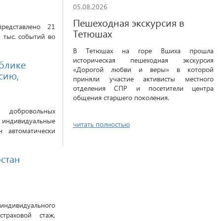
05.08.2026
Пешеходная экскурсия в
редставлено 21
Тетюшах
 тыс. событий во
В Тетюшах на горе Вшиха прошла
историческая пешеходная экскурсия
ублике
«Дорогой любви и веры» в которой
сию,
приняли участие активисты местного
отделения СПР и посетители центра
общения старшего поколения.
добровольных
 индивидуальные
читать полностью
 автоматически
рстан
ндивидуального
траховой стаж,