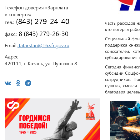
Телефон доверия «Зарплата
в конверте»
 (843) 279-24-40
тел.:
часть расходов 
кто потерял рабо
 8 (843) 279-26-30
факс.:
Социальный фонд
Email:
tatarstan@16.sfr.gov.ru
поддержка снижа
соискателей, ко
Адрес
субсидирования 
420111, г. Казань, ул. Пушкина 8
Сегодня финанси
субсидии Соцфон
сотрудников. По
пунктах, смогли
благодаря целев