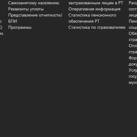
Самозанятому населению
застрахованным лицам в РТ
Рас
Реквизиты уплаты
Оперативная информация
сос
Представление отчетности/
Статистика пенсионного
лиц
о
БПИ
обеспечения РТ
Пен
К)
Программы
Статистика по страхователям
соц
их
Обя
стр
Опл
стр
Фор
док
Усл
гос
мун