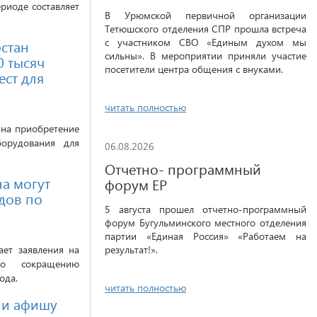
риоде составляет
В Урюмской первичной организации
Тетюшского отделения СПР прошла встреча
с участником СВО «Единым духом мы
рстан
сильны». В мероприятии приняли участие
0 тысяч
посетители центра общения с внуками.
ест для
читать полностью
 на приобретение
борудования для
06.08.2026
Отчетно- программный
на могут
форум ЕР
дов по
5 августа прошел отчетно-программный
форум Бугульминского местного отделения
партии «Единая Россия» «Работаем на
ет заявления на
результат!».
по сокращению
ода.
читать полностью
ли афишу