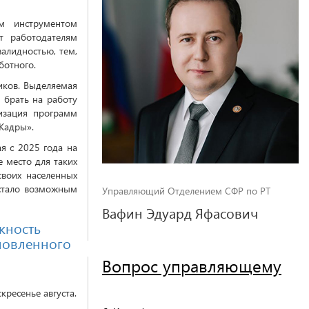
м инструментом
т работодателям
алидностью, тем,
ботного.
иков. Выделяемая
 брать на работу
изация программ
Кадры».
я с 2025 года на
 место для таких
своих населенных
 стало возможным
Управляющий Отделением СФР по РТ
Вафин Эдуард Яфасович
жность
новленного
Вопрос управляющему
кресенье августа.