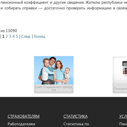
пенсионный коэффициент и другие сведения. Жителю республики н
 и собирать справки — достаточно проверить информацию в своё
 из 13090
 |
1
2
3
4
5
|
След.
|
Конец
Сайт Социального фонда
Пенсион
РФ
СТРАХОВАТЕЛЯМ
СТАТИСТИКА
УСЛ
Работодателям
Статистика по
Пен