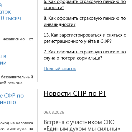
6. Как оформить страховую пенсию по
й
старости?
аток
10 тысяч
8. Как оформить страховую пенсию по
инвалидности?
13. Как зарегистрироваться и сняться с
я независимо от
регистрационного учёта в СФР?
7. Как оформить страховую пенсию по
ы в
случаю потери кормильца?
сии
Полный список
 беззаявительный
лей региона.
Новости СПР по РТ
е СФР по
диного
06.08.2026
Встреча с участником СВО
оход на человека
«Единым духом мы сильны»
ого минимума на