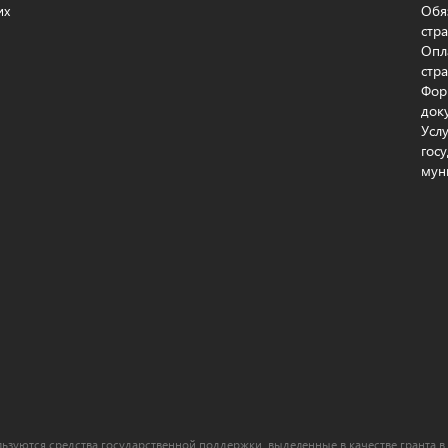
их
Обя
стр
Опл
стр
Фор
док
Усл
гос
мун
ьзуются средства государственной поддержки, выделенные в качестве гранта в