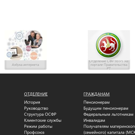
Отделение CФР по РТ на
Азбука интернета
портале Правительства
РТ
ОТДЕЛЕНИЕ
ГРАЖДАНАМ
История
Пенсионерам
Руководство
Будущим пенсионерам
Структура ОСФР
Федеральным льготникам
Клиентские службы
Инвалидам
Режим работы
Получателям материнског
Профсоюз
(семейного) капитала (МС