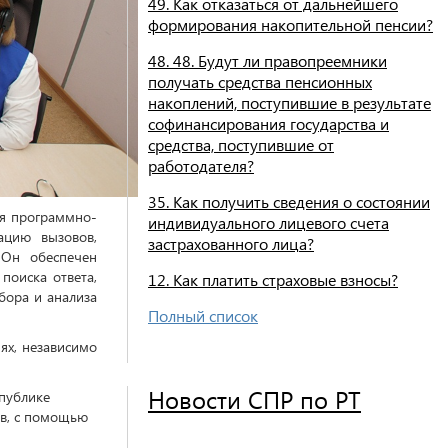
49. Как отказаться от дальнейшего
формирования накопительной пенсии?
48. 48. Будут ли правопреемники
получать средства пенсионных
накоплений, поступившие в результате
софинансирования государства и
средства, поступившие от
работодателя?
35. Как получить сведения о состоянии
ся программно-
индивидуального лицевого счета
ацию вызовов,
застрахованного лица?
 Он обеспечен
поиска ответа,
12. Как платить страховые взносы?
бора и анализа
Полный список
ях, независимо
Новости СПР по РТ
спублике
ов, с помощью