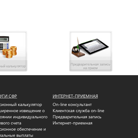
Предварительная запись
ный калькулятор
на прием
УГИ СФР
ИНТЕРНЕТ-ПРИЕМНАЯ
сионный калькулятор
On-line консультант
ширенное извещение о
Клиентская служба on-line
тоянии индивидуального
Предварительная запись
евого счета
Интернет-приемная
сионное обеспечение и
иальные выплаты