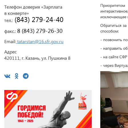
Приоритетом
Телефон доверия «Зарплата
интерактивно
в конверте»
исключающее в
 (843) 279-24-40
тел.:
Обратиться за
 8 (843) 279-26-30
факс.:
способом:
- позвонить п
Email:
tatarstan@16.sfr.gov.ru
- направить о
Адрес
- на сайте СФР
420111, г. Казань, ул. Пушкина 8
- через Вирту