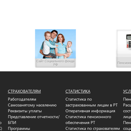
Сайт Социального фонда
Пенсион
РФ
СТРАХОВАТЕЛЯМ
СТАТИСТИКА
УСЛ
Работодателям
Статистика по
Пен
Самозанятому населению
застрахованным лицам в РТ
Рас
Реквизиты уплаты
Оперативная информация
сос
Представление отчетности/
Статистика пенсионного
лиц
о
БПИ
обеспечения РТ
Пен
К)
Программы
Статистика по страхователям
соц