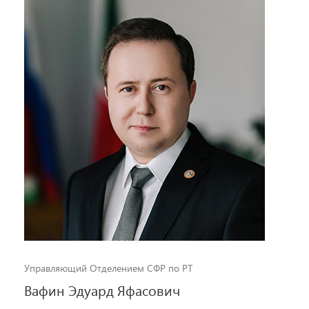
Управляющий Отделением СФР по РТ
Вафин Эдуард Яфасович