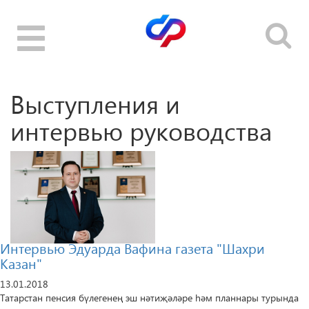
Toggle
navigation
Выступления и
интервью руководства
Интервью Эдуарда Вафина газета "Шахри
Казан"
13.01.2018
Татарстан пенсия бүлегенең эш нәтиҗәләре һәм планнары турында