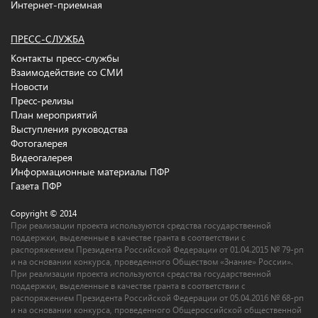
Интернет-приемная
ПРЕСС-СЛУЖБА
Контакты пресс-службы
Взаимодействие со СМИ
Новости
Пресс-релизы
План мероприятий
Выступления руководства
Фотогалерея
Видеогалерея
Информационные материалы ПФР
Газета ПФР
Copyright © 2014
При реализации проекта используются средства государственной
поддержки, выделенные в качестве гранта в соответствии c
распоряжением Президента Российской Федерации от 01.04.2015 № 79-рп
и на основании конкурса, проведенного Обществом «Знание» России».
При реализации проекта используются средства государственной
поддержки, выделенные в качестве гранта в соответствии c
распоряжением Президента Российской Федерации от 05.04.2016 № 68-рп
и на основании конкурса, проведенного Общероссийской общественной