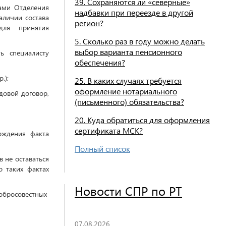
39. Сохраняются ли «северные»
ами Отделения
надбавки при переезде в другой
аличии состава
регион?
для принятия
5. Сколько раз в году можно делать
выбор варианта пенсионного
ь специалисту
обеспечения?
.);
25. В каких случаях требуется
оформление нотариального
довой договор,
(письменного) обязательства?
20. Куда обратиться для оформления
сертификата МСК?
рждения факта
Полный список
 не оставаться
 таких фактах
Новости СПР по РТ
добросовестных
07.08.2026