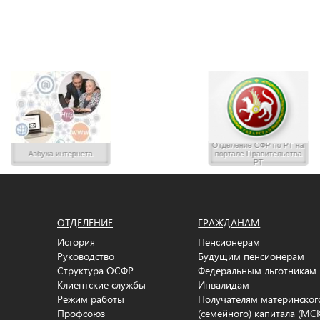
Отделение CФР по РТ на
Азбука интернета
портале Правительства
РТ
ОТДЕЛЕНИЕ
ГРАЖДАНАМ
История
Пенсионерам
Руководство
Будущим пенсионерам
Структура ОСФР
Федеральным льготникам
Клиентские службы
Инвалидам
Режим работы
Получателям материнског
Профсоюз
(семейного) капитала (МС