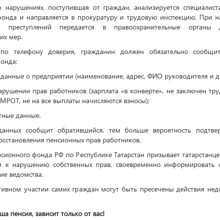
 нарушениях, поступившая от граждан, анализируется специалист
онда и направляется в прокуратуру и трудовую инспекцию. При н
их преступлений передается в правоохранительные органы 
их мер.
по телефону доверия, гражданин должен обязательно сообщит
онда:
данные о предприятии
(
наименование, адрес, ФИО руководителя и др
арушении прав работников
(
зарплата
«
в конверте», не заключен тру
МРОТ, не на все выплаты начисляются взносы);
тные данные.
анных сообщит обратившийся, тем больше вероятность подтве
осстановления пенсионных прав работников.
сионного фонда РФ по Республике Татарстан призывает татарстанцев
 к нарушению собственных прав, своевременно информировать о
ие ведомства.
тивном участии самих граждан могут быть пресечены действия не
.
ша пенсия, зависит только от вас!