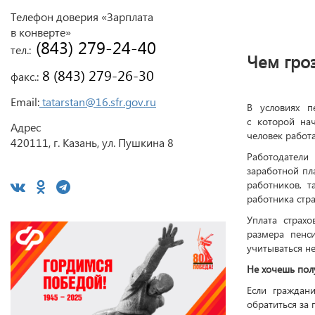
Телефон доверия «Зарплата
в конверте»
 (843) 279-24-40
тел.:
Чем гроз
 8 (843) 279-26-30
факс.:
Email:
tatarstan@16.sfr.gov.ru
В условиях п
с которой на
Адрес
человек работа
420111, г. Казань, ул. Пушкина 8
Работодатели
заработной пл
работников, 
работника стра
Уплата страх
размера пенс
учитываться не
Не хочешь пол
Если граждан
обратиться за