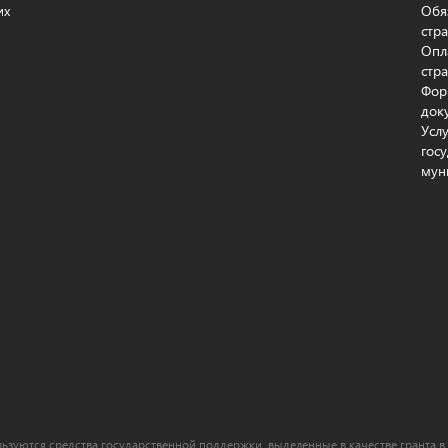
их
Обя
стр
Опл
стр
Фор
док
Усл
гос
мун
ьзуются средства государственной поддержки, выделенные в качестве гранта в