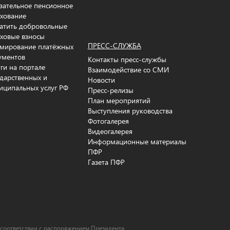
зательное пенсионное
ахование
атить добровольные
аховые взносы
ПРЕСС-СЛУЖБА
мирование платёжных
ументов
Контакты пресс-службы
уги на портале
Взаимодействие со СМИ
ударственных и
Новости
иципальных услуг РФ
Пресс-релизы
План мероприятий
Выступления руководства
Фотогалерея
Видеогалерея
Информационные материалы
ПФР
Газета ПФР
 соответствии c распоряжением Президента