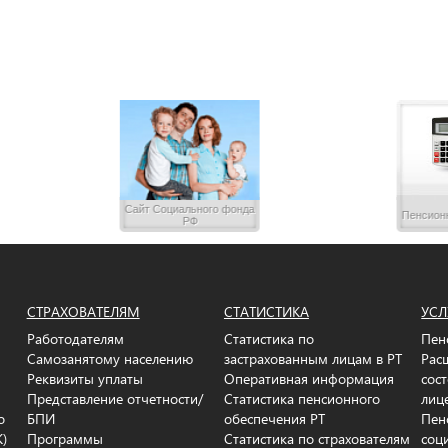
Сайт Социального фонда
Пенсион
РФ
СТРАХОВАТЕЛЯМ
СТАТИСТИКА
УСЛ
Работодателям
Статистика по
Пен
Самозанятому населению
застрахованным лицам в РТ
Рас
Реквизиты уплаты
Оперативная информация
сос
Представление отчетности/
Статистика пенсионного
лиц
о
БПИ
обеспечения РТ
Пен
К)
Программы
Статистика по страхователям
соц