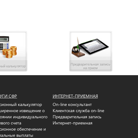
Предварительная запись
ный калькулятор
на прием
УГИ СФР
ИНТЕРНЕТ-ПРИЕМНАЯ
сионный калькулятор
On-line консультант
ширенное извещение о
Клиентская служба on-line
тоянии индивидуального
Предварительная запись
евого счета
Интернет-приемная
сионное обеспечение и
иальные выплаты