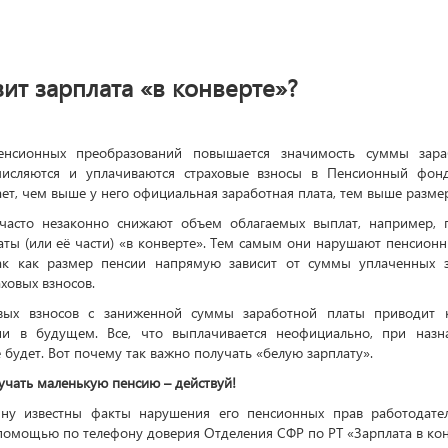
ит зарплата
«
в конверте»?
енсионных преобразований повышается значимость суммы зара
числяются и уплачиваются страховые взносы в Пенсионный фон
ет, чем выше у него официальная заработная плата, тем выше разме
 часто незаконно снижают объем облагаемых выплат, например, 
аты
(
или её части)
«
в конверте». Тем самым они нарушают пенсионн
так как размер пенсии напрямую зависит от суммы уплаченных з
ховых взносов.
овых взносов с заниженной суммы заработной платы приводит
ии в будущем. Все, что выплачивается неофициально, при назн
 будет. Вот почему так
важно получать
«
белую зарплату».
учать маленькую пенсию – действуй!
ину известны факты нарушения его пенсионных прав работодате
 помощью по телефону доверия Отделения СФР по РТ
«
Зарплата в кон