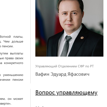
ботной платы,
д. Чем дольше
р пенсии.
путем выплаты
ые права своих
а конкретного
Управляющий Отделением СФР по РТ
Вафин Эдуард Яфасович
 к уменьшению
ачении пенсии
Вопрос управляющему
лем, он может
верте».