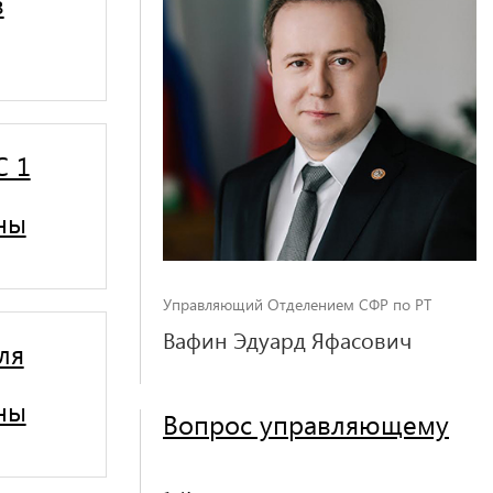
в
С 1
ны
Управляющий Отделением СФР по РТ
Вафин Эдуард Яфасович
ля
ны
Вопрос управляющему