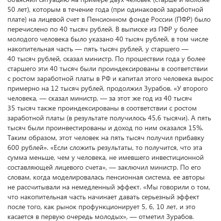
50 лет), которым в течение года (при одинаковой заработной
плате) на лицевой счет в Пенсионном фонде России (ПФР) было
перечислено по 40 тысяч рублей. В выписке из ПФР у более
молодого человека было указано 40 тысяч рублей, в том числе
накопительная часть — пять тысяч рублей, у старшего —
40 тысяч рублей, сказал министр. По прошествии года у более
старшего эти 40 тысяч были проиндексированы в соответствии
с ростом заработной платы в РФ и капитал этого человека вырос
примерно на 12 тысяч рублей, продолжил Зурабов. «У второго
человека, — сказал министр, — за этот же год из 40 тысяч
35 тысяч также проиндексированы в соответствии с ростом
заработной платы (в результате получилось 45,6 тысячи). А пять
тысяч были проинвестированы и доход по ним оказался 15%.
Таким образом, этот человек на пять тысяч получил прибавку
600 рублей». «Если сложить результаты, то получится, что эта
сумма меньше, чем у человека, не имевшего инвестиционной
составляющей лицевого счета», — заключил министр. По его
словам, когда моделировалась пенсионная система, ее авторы
не рассчитывали на немедленный эффект. «Мы говорили о том,
что накопительная часть начинает давать серьезный эффект
после того, как рынок профункционирует 5, 6, 10 лет, и это
касается в первую очередь молодых», — отметил Зурабов.