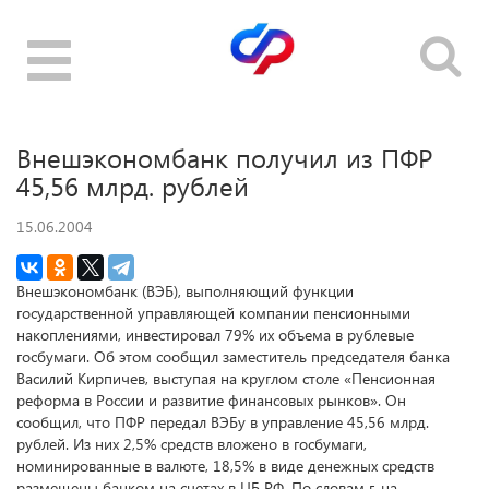
Toggle
navigation
Внешэкономбанк получил из ПФР
45,56 млрд. рублей
15.06.2004
Внешэкономбанк (ВЭБ), выполняющий функции
государственной управляющей компании пенсионными
накоплениями, инвестировал 79% их объема в рублевые
госбумаги. Об этом сообщил заместитель председателя банка
Василий Кирпичев, выступая на круглом столе «Пенсионная
реформа в России и развитие финансовых рынков». Он
сообщил, что ПФР передал ВЭБу в управление 45,56 млрд.
рублей. Из них 2,5% средств вложено в госбумаги,
номинированные в валюте, 18,5% в виде денежных средств
размещены банком на счетах в ЦБ РФ. По словам г-на