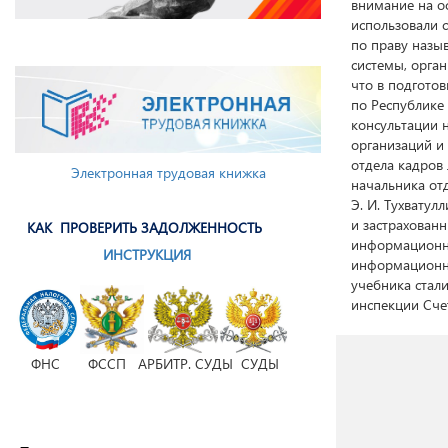
внимание на о
использовали 
по праву назы
системы, орга
что в подгото
по Республике
консультации 
организаций и
отдела кадров 
Электронная трудовая книжка
начальника от
Э. И. Тухватул
и застрахован
КАК ПРОВЕРИТЬ ЗАДОЛЖЕННОСТЬ
информационны
ИНСТРУКЦИЯ
информационны
учебника стал
инспекции Сче
ФНС ФССП АРБИТР. СУДЫ СУДЫ