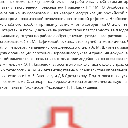
сновных моментах изучаемой темы. При работе над учебником авто
статьи и выступления Председателя Правления ПФР М. Ю. Зурабова, 
вают одним из идеологов и инициаторов модернизации российской 
низатором практической реализации пенсионной реформы. Необходи
вке учебного пособия приняли участие многие сотрудники Отделения
 Татарстан. Авторы учебника выражают свою благодарность за плод
начальнику отдела по работе с обращениями граждан, застрахованных
 страхователей Д. М. Нафиковой; руководителю учебно-методическо
Л. В. Петровой; начальнику юридического отдела А. М. Шириеву; зам
дела организации персонифицированного учета и хранения документ
линой; заместителю начальника отдела взаимодействия со страховате
ными лицами О. Н. Князевой; заместителю начальника отдела управле
х технологий А. М. Ахметзянову; главным специалистам управления
х технологий А. Е. Ананьеву и Д.В.Дроздикову. Подготовка и выпуск
и возможными благодаря поддержке доктора экономических наук на
тной палаты Российской Федерации Г. Н. Карандаева.