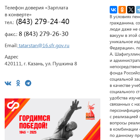
Телефон доверия «Зарплата
в конверте»
В условиях пе
 (843) 279-24-40
тел.:
гражданина, с
люди даже не 
 8 (843) 279-26-30
факс.:
вакуум в этой
уникальное из
Email:
tatarstan@16.sfr.gov.ru
Федерации», п
А. Шафигуллин
Адрес
и администрат
420111, г. Казань, ул. Пушкина 8
непосредствен
фонда Российс
социальной за
в качестве уче
социального ст
удобства изуче
связанных с н
персонифициро
с реализацией 
вопросы реали
в комбинации 
по данному пр