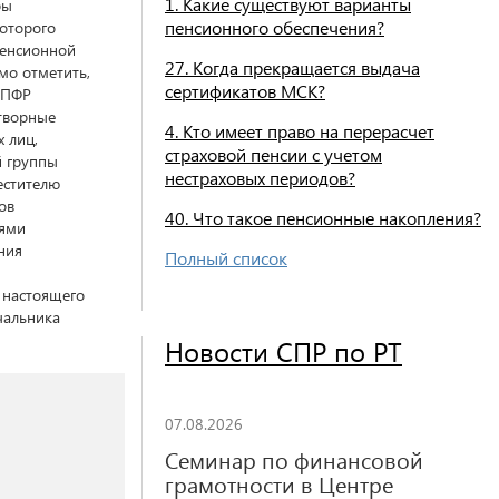
1. Какие существуют варианты
ры
пенсионного обеспечения?
которого
пенсионной
27. Когда прекращается выдача
мо отметить,
сертификатов МСК?
 ПФР
отворные
4. Кто имеет право на перерасчет
 лиц,
страховой пенсии с учетом
й группы
нестраховых периодов?
естителю
ов
40. Что такое пенсионные накопления?
лями
ния
Полный список
 настоящего
чальника
Новости СПР по РТ
07.08.2026
Семинар по финансовой
грамотности в Центре