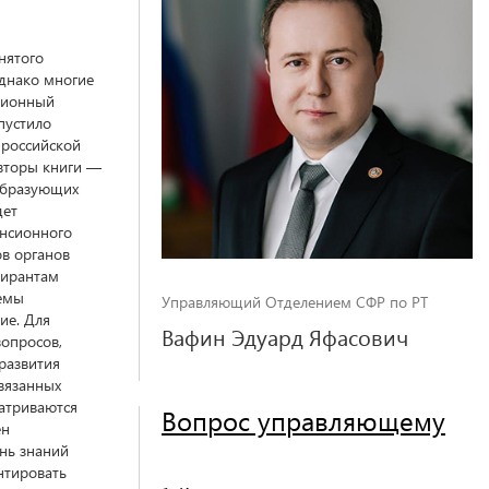
нятого
Однако многие
ционный
пустило
 российской
вторы книги —
ообразующих
дет
енсионного
в органов
пирантам
темы
Управляющий Отделением СФР по РТ
ие. Для
Вафин Эдуард Яфасович
вопросов,
развития
вязанных
матриваются
Вопрос управляющему
ен
нь знаний
нтировать