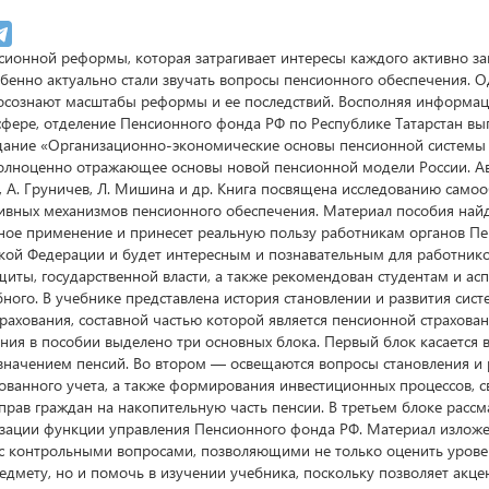
нсионной реформы, которая затрагивает интересы каждого активно за
обенно актуально стали звучать вопросы пенсионного обеспечения. 
осознают масштабы реформы и ее последствий. Восполняя информа
 сфере, отделение Пенсионного фонда РФ по Республике Татарстан вы
дание «Организационно-экономические основы пенсионной системы
олноценно отражающее основы новой пенсионной модели России. А
, А. Груничев, Л. Мишина и др. Книга посвящена исследованию сам
ивных механизмов пенсионного обеспечения. Материал пособия най
ное применение и принесет реальную пользу работникам органов П
кой Федерации и будет интересным и познавательным для работнико
щиты, государственной власти, а также рекомендован студентам и ас
бного. В учебнике представлена история становлении и развития сис
рахования, составной частью которой является пенсионной страхован
ния в пособии выделено три основных блока. Первый блок касается 
азначением пенсий. Во втором — освещаются вопросы становления и 
ванного учета, а также формирования инвестиционных процессов, с
прав граждан на накопительную часть пенсии. В третьем блоке расс
зации функции управления Пенсионного фонда РФ. Материал излож
с контрольными вопросами, позволяющими не только оценить урове
едмету, но и помочь в изучении учебника, поскольку позволяет акце