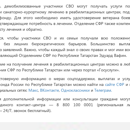
, демобилизованные участники СВО могут получать услуги п
и санаторно-курортному лечению в реабилитационных центрах, по
фонду. Для этого необходимо иметь удостоверение ветерана боев
дтверждающие потребность в лечении. Отделение СФР также компен
сту лечения и обратно.
ся, чтобы участники СВО и их семьи получали всю положенн
 без лишних бюрократических барьеров. Большинство выпла
з заявлений. Важно, чтобы каждый знал о своих правах и мог ими во
авляющий Отделением СФР по Республике Татарстан Эдуард Вафин.
ние на получение лечения в реабилитационных центрах можно в лю
ия СФР по Республике Татарстан или через портал «Госуслуги».
товерную информацию о мерах соцподдержки, выплатах и услу
онда России по Республике Татарстан можно найти на
сайте СФР
и 
циальных сетях:
Макс
,
ВКонтакте
,
Одноклассники
и
Телеграм.
я дополнительной информации или консультации граждане могут
единого контакт-центра — 8 800 100 0001 (региональная ли
– 24/7, звонок бесплатный).