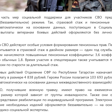
 часть мер социальной поддержки для участников СВО пред
(беззаявительном) режиме. Так, страховой стаж и пенсионные
 автоматически на основании данных, поступающих в Социал
 выплаты ветеранам боевых действий оформляются без лично
в СВО действуют особые условия формирования пенсионных прав. П
итывается в страховой стаж в двойном размере — один год службы
ом начисляются повышенные пенсионные коэффициенты: 3,6 коэфф
о обычных 1,8. Время участия в спецоперации также учитывается 
ии по старости за длительный стаж.
евых действий Отделение СФР по Республике Татарстан назначае
ату в размере 4 838 рублей. Героям России полагается 103 693 рубл
втоматически на основании данных межведомственного взаимодейст
ВО, получившие военную травму, имеют право на ежемесяч
 размер которой зависит от группы инвалидности. Также они о
средствами реабилитации по индивидуальной программе. Электрон
ние необходимых изделий оформляется беззаявительно — на осн
дико-социальной экспертизы.