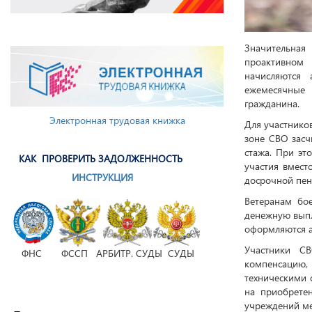
Значительная
проактивном 
начисляются
ежемесячные
гражданина.
Электронная трудовая книжка
Для участнико
зоне СВО засч
стажа. При эт
КАК ПРОВЕРИТЬ ЗАДОЛЖЕННОСТЬ
участия вмест
ИНСТРУКЦИЯ
досрочной пенс
Ветеранам бо
денежную выпл
оформляются а
Участники С
ФНС ФССП АРБИТР. СУДЫ СУДЫ
компенсацию,
техническими 
на приобрете
учреждений ме