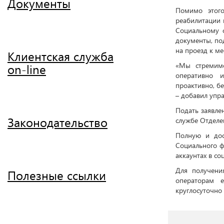
Документы
Помимо этого
реабилитации 
Социальному 
документы, по
на проезд к ме
Клиентская служба
«Мы стремим
on-line
оперативно и
проактивно, бе
– добавил упр
Подать заявле
Законодательство
службе Отделен
Полную и дос
Социального ф
аккаунтах в со
Для получени
Полезные ссылки
операторам 
круглосуточно 