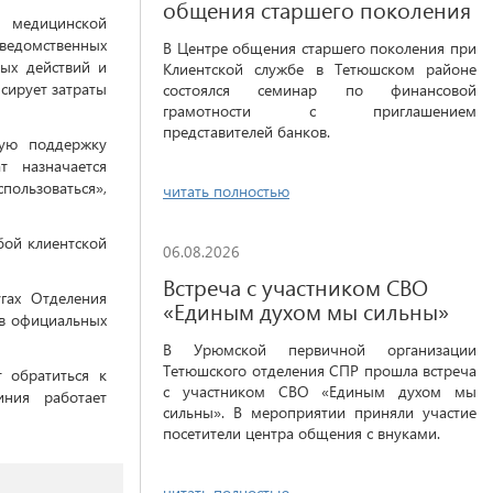
общения старшего поколения
о медицинской
дведомственных
В Центре общения старшего поколения при
ых действий и
Клиентской службе в Тетюшском районе
сирует затраты
состоялся семинар по финансовой
грамотности с приглашением
представителей банков.
ую поддержку
т назначается
спользоваться»,
читать полностью
бой клиентской
06.08.2026
Встреча с участником СВО
гах Отделения
«Единым духом мы сильны»
в официальных
В Урюмской первичной организации
Тетюшского отделения СПР прошла встреча
 обратиться к
с участником СВО «Единым духом мы
ния работает
сильны». В мероприятии приняли участие
посетители центра общения с внуками.
читать полностью