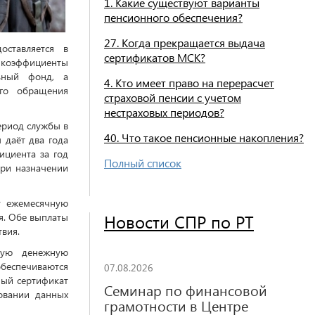
1. Какие существуют варианты
пенсионного обеспечения?
27. Когда прекращается выдача
оставляется в
сертификатов МСК?
 коэффициенты
ьный фонд, а
4. Кто имеет право на перерасчет
го обращения
страховой пенсии с учетом
нестраховых периодов?
ериод службы в
40. Что такое пенсионные накопления?
 даёт два года
ициента за год
Полный список
при назначении
т ежемесячную
я. Обе выплаты
Новости СПР по РТ
вия.
ную денежную
беспечиваются
07.08.2026
ный сертификат
Семинар по финансовой
овании данных
грамотности в Центре