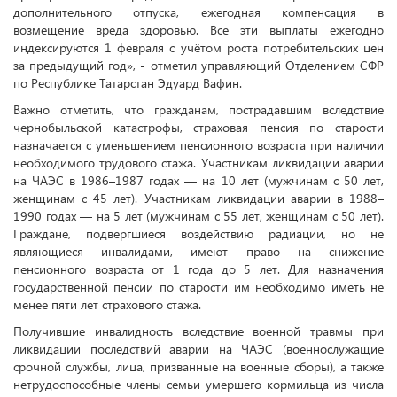
дополнительного отпуска, ежегодная компенсация в
возмещение вреда здоровью. Все эти выплаты ежегодно
индексируются 1 февраля с учётом роста потребительских цен
за предыдущий год», - отметил управляющий Отделением СФР
по Республике Татарстан Эдуард Вафин.
Важно отметить, что гражданам, пострадавшим вследствие
чернобыльской катастрофы, страховая пенсия по старости
назначается с уменьшением пенсионного возраста при наличии
необходимого трудового стажа. Участникам ликвидации аварии
на ЧАЭС в 1986–1987 годах — на 10 лет (мужчинам с 50 лет,
женщинам с 45 лет). Участникам ликвидации аварии в 1988–
1990 годах — на 5 лет (мужчинам с 55 лет, женщинам с 50 лет).
Граждане, подвергшиеся воздействию радиации, но не
являющиеся инвалидами, имеют право на снижение
пенсионного возраста от 1 года до 5 лет. Для назначения
государственной пенсии по старости им необходимо иметь не
менее пяти лет страхового стажа.
Получившие инвалидность вследствие военной травмы при
ликвидации последствий аварии на ЧАЭС (военнослужащие
срочной службы, лица, призванные на военные сборы), а также
нетрудоспособные члены семьи умершего кормильца из числа