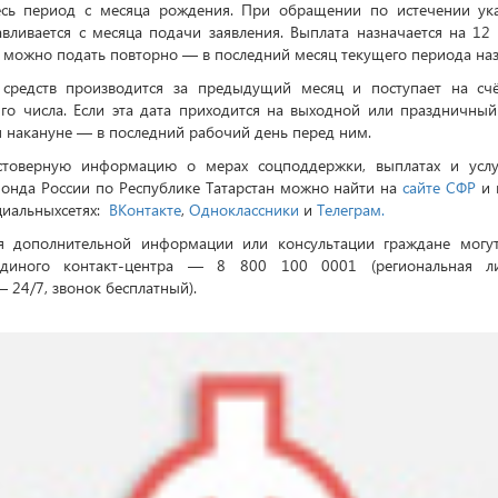
весь период с месяца рождения. При обращении по истечении ука
авливается с месяца подачи заявления. Выплата назначается на 12 
е можно подать повторно — в последний месяц текущего периода на
 средств производится за предыдущий месяц и поступает на счё
го числа. Если эта дата приходится на выходной или праздничный
я накануне — в последний рабочий день перед ним.
товерную информацию о мерах соцподдержки, выплатах и услу
онда России по Республике Татарстан можно найти на
сайте СФР
и 
оциальныхсетях:
ВКонтакте
,
Одноклассники
и
Телеграм.
я дополнительной информации или консультации граждане могут
единого контакт-центра — 8 800 100 0001 (региональная ли
– 24/7, звонок бесплатный).