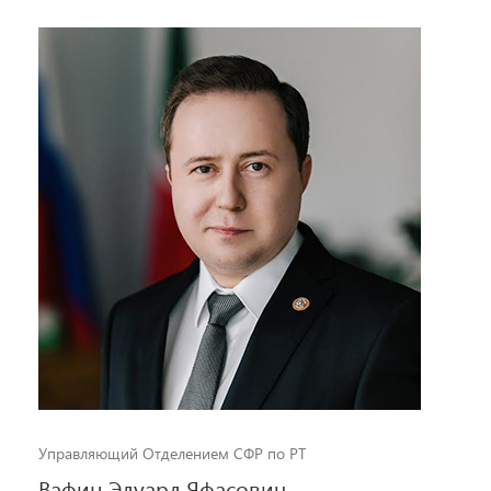
Управляющий Отделением СФР по РТ
Вафин Эдуард Яфасович