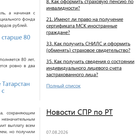
8. Как оформить страховую пенсию по
инвалидности?
ль, а начиная с
21. Имеют ли право на получение
оциального фонда
ардов рублей.
сертификата МСК иностранные
граждане?
 старше 80
33. Как получить СНИЛС и оформить
(обменять) страховое свидетельство?
полняется 80 лет,
35. Как получить сведения о состоянии
ется ровно в два
индивидуального лицевого счета
застрахованного лица?
 Татарстан
Полный список
 с
Новости СПР по РТ
ва, сохраняющим
незначительным
мит выплату всем
ием, но получили
07.08.2026