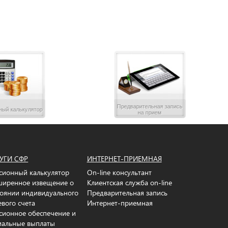
Предварительная запись
ный калькулятор
на прием
УГИ СФР
ИНТЕРНЕТ-ПРИЕМНАЯ
сионный калькулятор
On-line консультант
ширенное извещение о
Клиентская служба on-line
тоянии индивидуального
Предварительная запись
евого счета
Интернет-приемная
сионное обеспечение и
иальные выплаты