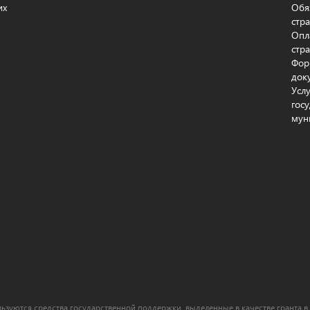
их
Обя
стр
Опл
стр
Фор
док
Усл
гос
мун
ьзуются средства государственной поддержки, выделенные в качестве гранта в