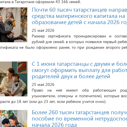
итала в Татарстане оформили 43 166 семей.
Почти 60 тысяч татарстанцев напра
средства материнского капитала на
образование детей с начала 2026 г
25 мая 2026
Размер сертификата проиндексирован и состав
рублей для семей, в которых появился первый ребён
ртификата не было оформлено ранее, то при рождении второго ре
С 1 июня татарстанцы с двумя и бол
смогут оформить выплату для раб
родителей двух и более детей
25 мая 2026
Право на неё имеют оба работающих роди
усыновители, опекуны и попечители), которые во
расте до 18 лет (или до 23 лет, если ребёнок учится очно).
Более 260 тысяч татарстанцев полу
пособие по временной нетрудоспо
начала 2026 года