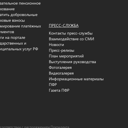
зательное пенсионное
ахование
атить добровольные
аховые взносы
ПРЕСС-СЛУЖБА
мирование платёжных
ументов
Контакты пресс-службы
уги на портале
Взаимодействие со СМИ
ударственных и
Новости
иципальных услуг РФ
Пресс-релизы
План мероприятий
Выступления руководства
Фотогалерея
Видеогалерея
Информационные материалы
ПФР
Газета ПФР
 соответствии c распоряжением Президента