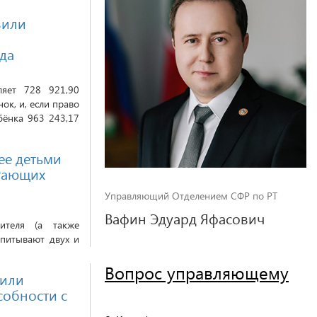
вили
ода
ляет 728 921,90
ок, и, если право
бёнка 963 243,17
ее детьми
отающих
Управляющий Отделением СФР по РТ
Вафин Эдуард Яфасович
теля (а также
спитывают двух и
Вопрос управляющему
чили
собности с