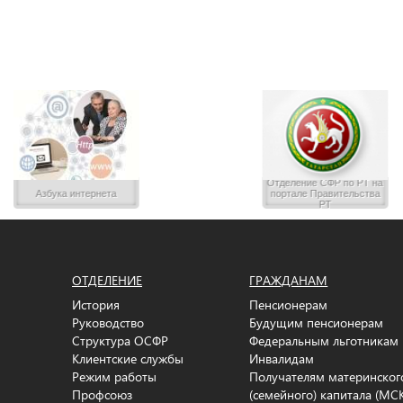
Отделение CФР по РТ на
Азбука интернета
портале Правительства
РТ
ОТДЕЛЕНИЕ
ГРАЖДАНАМ
История
Пенсионерам
Руководство
Будущим пенсионерам
Структура ОСФР
Федеральным льготникам
Клиентские службы
Инвалидам
Режим работы
Получателям материнског
Профсоюз
(семейного) капитала (МС