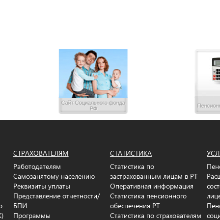
Сайт Социального фонда
Пенсион
РФ
СТРАХОВАТЕЛЯМ
СТАТИСТИКА
УСЛ
Работодателям
Статистика по
Пен
Самозанятому населению
застрахованным лицам в РТ
Рас
Реквизиты уплаты
Оперативная информация
сос
Представление отчетности/
Статистика пенсионного
лиц
о
БПИ
обеспечения РТ
Пен
К)
Программы
Статистика по страхователям
соц