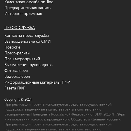
Клиентская служба on-line
Предварительная запись
Интернет-приемная
ПРЕСС-СЛУЖБА
Контакты пресс-службы
Взаимодействие со СМИ
Новости
Пресс-релизы
План мероприятий
Выступления руководства
Фотогалерея
Видеогалерея
Информационные материалы ПФР
Газета ПФР
Copyright © 2014
При реализации проекта используются средства государственной
поддержки, выделенные в качестве гранта в соответствии c
распоряжением Президента Российской Федерации от 01.04.2015 № 79-рп
и на основании конкурса, проведенного Обществом «Знание» России».
При реализации проекта используются средства государственной
поддержки, выделенные в качестве гранта в соответствии c