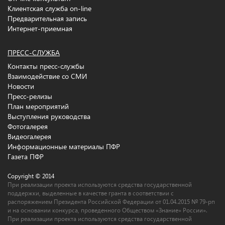
Клиентская служба on-line
Предварительная запись
Интернет-приемная
ПРЕСС-СЛУЖБА
Контакты пресс-службы
Взаимодействие со СМИ
Новости
Пресс-релизы
План мероприятий
Выступления руководства
Фотогалерея
Видеогалерея
Информационные материалы ПФР
Газета ПФР
Copyright © 2014
При реализации проекта используются средства государственной
поддержки, выделенные в качестве гранта в соответствии c
распоряжением Президента Российской Федерации от 01.04.2015 № 79-рп
и на основании конкурса, проведенного Обществом «Знание» России».
При реализации проекта используются средства государственной