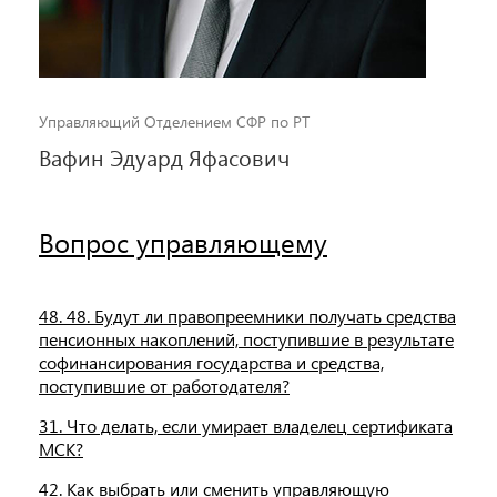
Управляющий Отделением СФР по РТ
Вафин Эдуард Яфасович
Вопрос управляющему
48. 48. Будут ли правопреемники получать средства
пенсионных накоплений, поступившие в результате
софинансирования государства и средства,
поступившие от работодателя?
31. Что делать, если умирает владелец сертификата
МСК?
42. Как выбрать или сменить управляющую