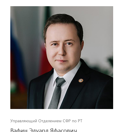
Управляющий Отделением СФР по РТ
Вафин Эдуард Яфасович